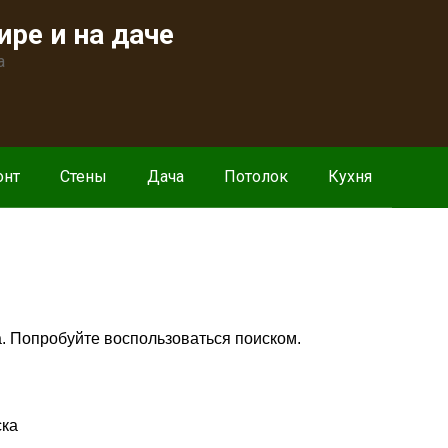
ире и на даче
а
онт
Стены
Дача
Потолок
Кухня
. Попробуйте воспользоваться поиском.
ска