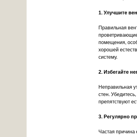
1. Улучшите ве
Правильная вент
проветривающие 
помещения, особ
хорошей естест
систему.
2. Избегайте н
Неправильная ут
стен. Убедитесь
препятствуют ес
3. Регулярно п
Частая причина 