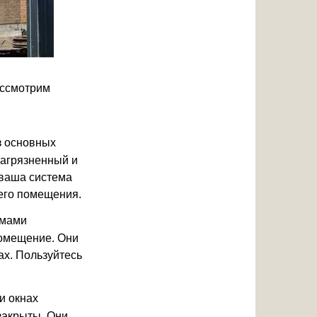
ассмотрим
з основных
загрязненный и
 ваша система
его помещения.
змами
помещение. Они
ах. Пользуйтесь
и окнах
закрыты. Они