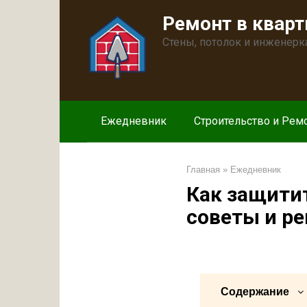
Перейти
Ремонт в кварт
к
контенту
Стены, потолок и инженерк
Ежедневник
Строительство и Рем
Главная
»
Ежедневник
Как защитит
советы и р
Содержание