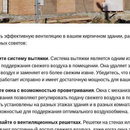
ть эффективную вентиляцию в вашем кирпичном здании, р
ных советов:
ите систему вытяжки
. Система вытяжки является одним и
 поддержания свежего воздуха в помещении. Она удаляет 
воздух и заменяет его более свежим извне. Убедитесь, что
работает исправно и имеет достаточную мощность для ваш
те окна с возможностью проветривания
. Окна с механи
вания позволяют регулировать подачу свежего воздуха в 
ть установлены на разных этажах здания и в разных комнат
можностью для поддержания оптимального воздухообмена.
вайте о вентиляционных решетках
. Решетки на стенах ил
вают постоянный доступ свежего воздуха, даже когда окна 