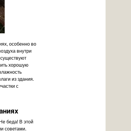
иях, особенно во
воздуха внутри
 существуют
чить хорошую
 влажность
лаги из здания.
частки с
аниях
Не беда! В этой
и советами.