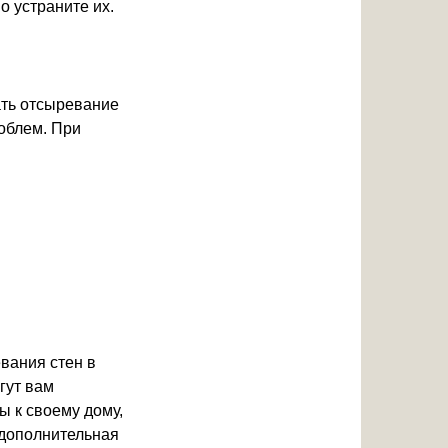
 устраните их.
ать отсыревание
роблем. При
вания стен в
гут вам
ы к своему дому,
 дополнительная