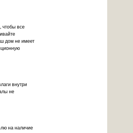
, чтобы все
ривайте
аш дом не имеет
яционную
лаги внутри
алы не
влю на наличие