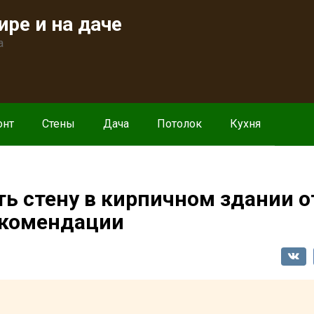
ире и на даче
а
онт
Стены
Дача
Потолок
Кухня
ь стену в кирпичном здании о
екомендации