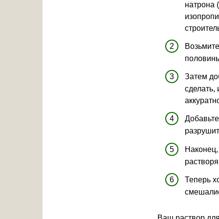
натрона (
изопропи
строител
Возьмите
половины
Затем до
сделать,
аккуратн
Добавьте
разрушит
Наконец,
растворя
Теперь х
смешалис
Ваш раствор для