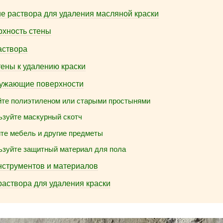
е раствора для удаления масляной краски
рхность стены
аствора
тены к удалению краски
ружающие поверхности
йте полиэтиленом или старыми простынями
ьзуйте маскурный скотч
йте мебель и другие предметы
ьзуйте защитный материал для пола
нструментов и материалов
аствора для удаления краски