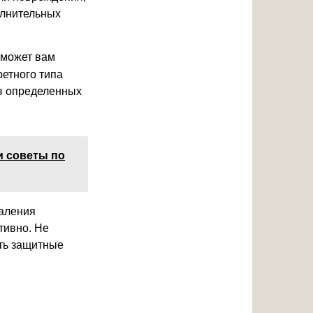
олнительных
оможет вам
ретного типа
ив определенных
и советы по
даления
тивно. Не
ить защитные