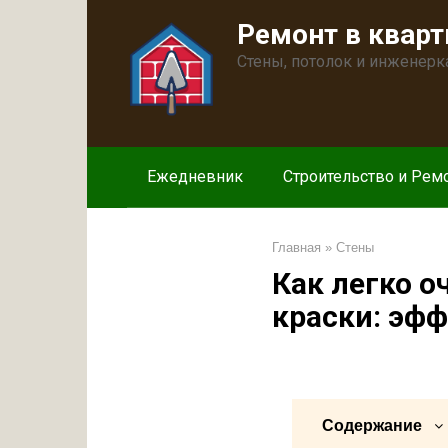
Перейти
Ремонт в кварт
к
контенту
Стены, потолок и инженерк
Ежедневник
Строительство и Рем
Главная
»
Стены
Как легко о
краски: эф
Содержание