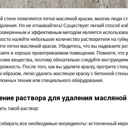
ой стене появляется пятно масляной краски, многие люди с
даления. Но не отчаивайтесь! Существует легкий способ изб
Проверенным и эффективным методом является использова
росто налейте небольшое количество растворителя на губку
ите пятно масляной краски. Убедитесь, что вы надеваете р
таете в хорошо проветриваемом помещении. Помните, что 
ские вещества, поэтому обязательно следуйте инструкциям
ожность. После того, как вы удалите краску, протрите стен
м образом, легко удалить масляную краску с бетонной стены
ложных техник или специального оборудования.
ение раствора для удаления масляной
ить такой раствор:
собирать все необходимые ингредиенты: истонченный керо