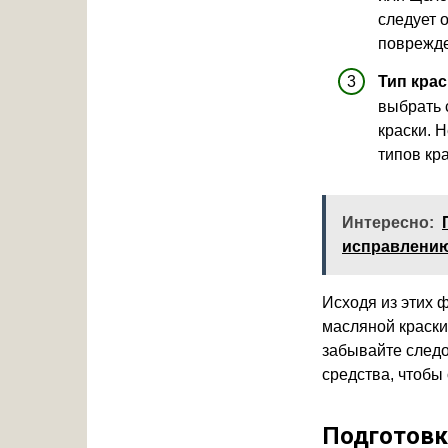
следует 
поврежде
Тип крас
выбрать 
краски. 
типов кра
Интересно:
исправлени
Исходя из этих 
масляной краски
забывайте следо
средства, чтобы
Подготовк