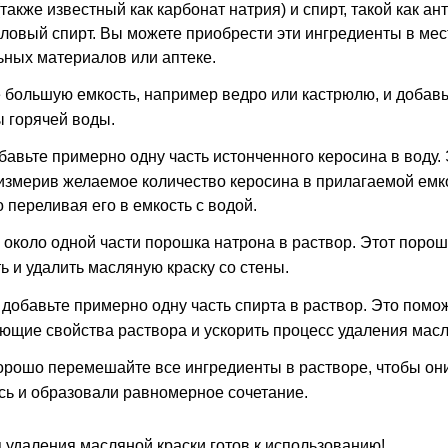
также известный как карбонат натрия) и спирт, такой как ан
ловый спирт. Вы можете приобрести эти ингредиенты в ме
ьных материалов или аптеке.
 большую емкость, например ведро или кастрюлю, и добавь
 горячей воды.
бавьте примерно одну часть истонченного керосина в воду.
 измерив желаемое количество керосина в прилагаемой емк
о переливая его в емкость с водой.
 около одной части порошка натрона в раствор. Этот поро
ь и удалить масляную краску со стены.
 добавьте примерно одну часть спирта в раствор. Это помо
ющие свойства раствора и ускорить процесс удаления масл
орошо перемешайте все ингредиенты в растворе, чтобы он
ь и образовали равномерное сочетание.
 удаления масляной краски готов к использованию!