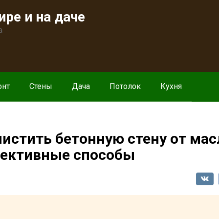
ире и на даче
а
онт
Стены
Дача
Потолок
Кухня
чистить бетонную стену от ма
фективные способы