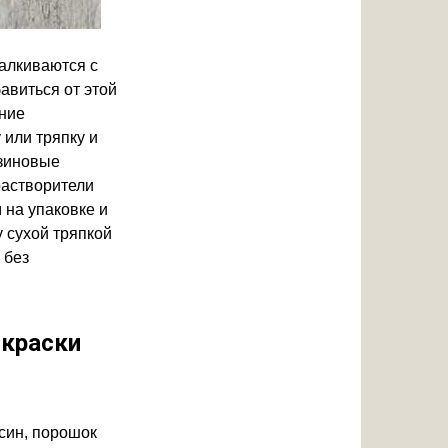
талкиваются с
авиться от этой
ние
 или тряпку и
езиновые
растворители
 на упаковке и
у сухой тряпкой
 без
 краски
син, порошок