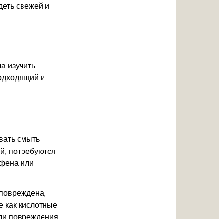
деть свежей и
ла изучить
одходящий и
вать смыть
ый, потребуются
 фена или
 повреждена,
е как кислотные
ли повреждения,