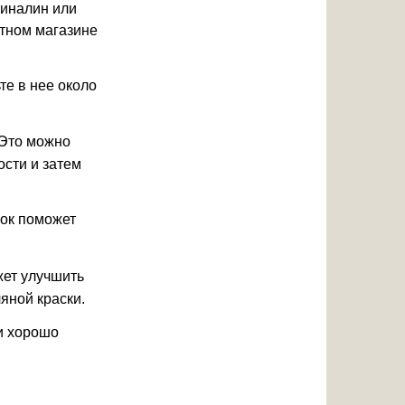
тиналин или
стном магазине
те в нее около
 Это можно
ости и затем
шок поможет
жет улучшить
яной краски.
и хорошо