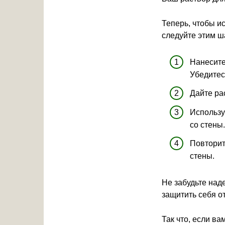
Теперь, чтобы и
следуйте этим ш
Нанесите
Убедитес
Дайте ра
Использу
со стены
Повторит
стены.
Не забудьте над
защитить себя о
Так что, если ва