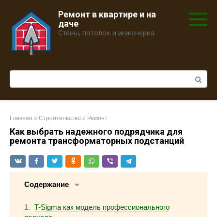
Перейти
Ремонт в квартире и на
к
даче
контенту
Стены, потолок и инженерка
Поиск:
Главная
»
Строительство и Ремонт
Как выбрать надежного подрядчика для
ремонта трансформаторных подстанций
Содержание
T-Sigma как модель профессионального